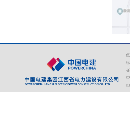
联
地
电话
©
I