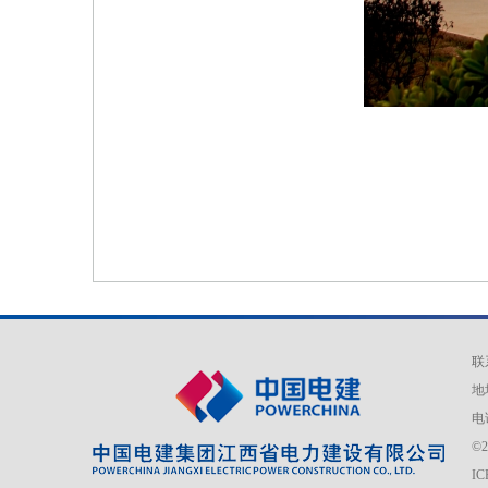
联
地
电话
©
I