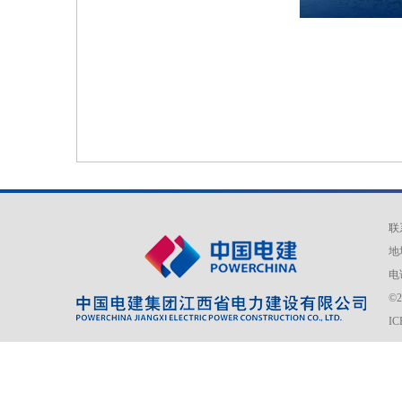
联
地
电话
©
I