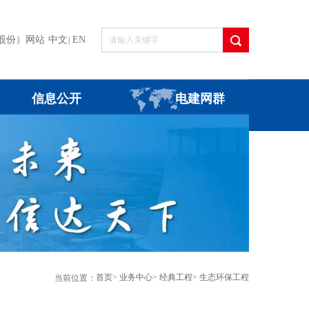
股份）网站
中文
EN
|
信息公开
电建网群
首页
>
业务中心
>
经典工程
>
生态环保工程
当前位置：