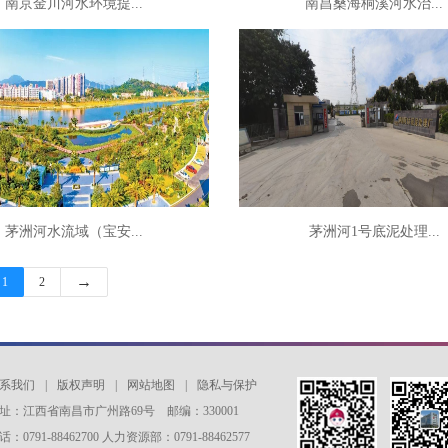
南京金川河水环境提...
南昌桑海桐溪河水治...
茅洲河水流域（宝安...
茅洲河1号底泥处理...
→
1
2
系我们
|
版权声明
|
网站地图
|
隐私与保护
址：江西省南昌市广州路69号 邮编：330001
话：0791-88462700 人力资源部：0791-88462577