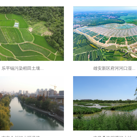
乐平镉污染稻田土壤...
雄安新区府河河口湿...