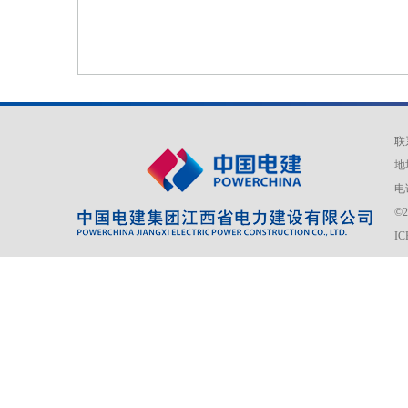
联
地
电话
©
I