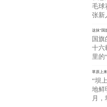
毛球
张新
这抹“国
国旗
十六
里的
草原上来
“坝
地鲜
月，